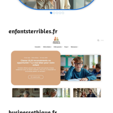
enfantsterribles.fr
businessethique.fr