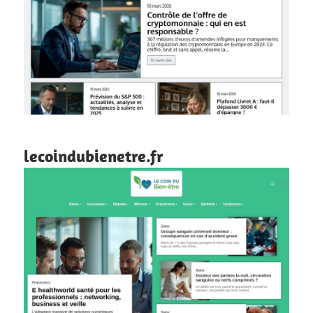
lecoindubienetre.fr